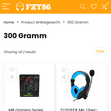
0
Home
Product Artikelgewicht
‎300 Gramm
‎300 Gramm
Filter
Showing all 2 results
MR Gaming Series
TOSSPER Mic Über-