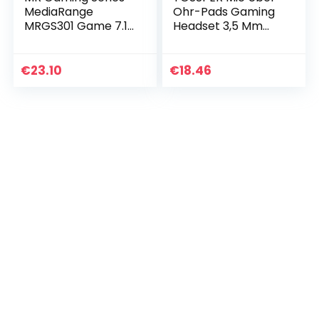
MediaRange
Ohr-Pads Gaming
MRGS301 Game 7.1
Headset 3,5 Mm
Surround
Stereo-Surround-
Kopfhörer mit
Head-Mounted-
Kabel Schwarz/Rot
kopfhörer Für
€
23.10
€
18.46
Switch Spielkonsole