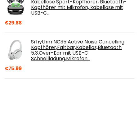
Kabellose Sport-Kopfhörer, Bluetooth-
Kopfhörer mit Mikrofon, kabellose mit
USB-C…
€
29.88
Srhythm NC35 Active Noise Cancelling
Kopfhörer,Faltbar,Kabellos,Bluetooth
5.3,Over-Ear mit USB-C
Schnellladung,Mikrofon…
€
75.99
Monster N-TUNE OnEar-Kopfhörer (mit
ControlTalk Universal) Matte Orange
€
136.42
ONTA® gorsun Kopfhörer Kinder Faltbarer
Leichte Headsets für Kinder On Ear Audio
Kopfhörer für Kinder Handys
Smartphones…